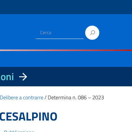
ioni
Delibere a contrarre
/
Determina n. 086 – 2023
 CESALPINO