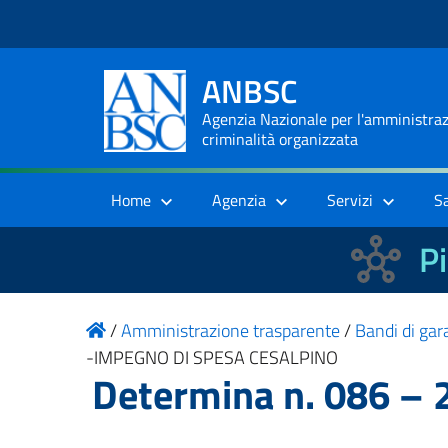
ANBSC
Agenzia Nazionale per l'amministrazi
criminalità organizzata
Home
Agenzia
Servizi
S
Pi
/
Amministrazione trasparente
/
Bandi di gara
-IMPEGNO DI SPESA CESALPINO
Determina n. 086 –