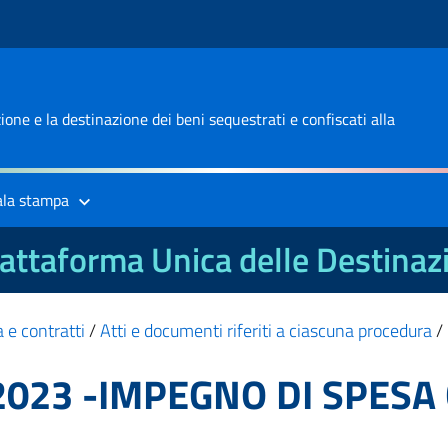
one e la destinazione dei beni sequestrati e confiscati alla
ala stampa
attaforma Unica delle Destinaz
 e contratti
/
Atti e documenti riferiti a ciascuna procedura
/
 2023 -IMPEGNO DI SPESA