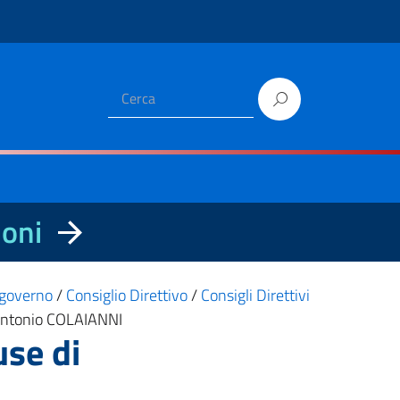
ioni
i governo
/
Consiglio Direttivo
/
Consigli Direttivi
. Antonio COLAIANNI
use di