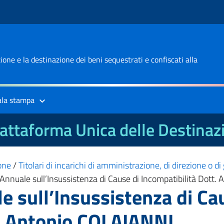
one e la destinazione dei beni sequestrati e confiscati alla
ala stampa
attaforma Unica delle Destinaz
one
/
Titolari di incarichi di amministrazione, di direzione o d
Annuale sull’Insussistenza di Cause di Incompatibilità Dott
e sull’Insussistenza di Ca
t. Antonio COLAIANNI