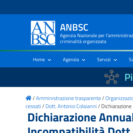
ANBSC
Agenzia Nazionale per l'amministrazi
criminalità organizzata
Home
Agenzia
Servizi
S
Pi
/
Amministrazione trasparente
/
Organizzazi
cessati
/
Dott. Antonio Colaianni
/
Dichiarazione 
Dichiarazione Annual
Incompatibilità Dot