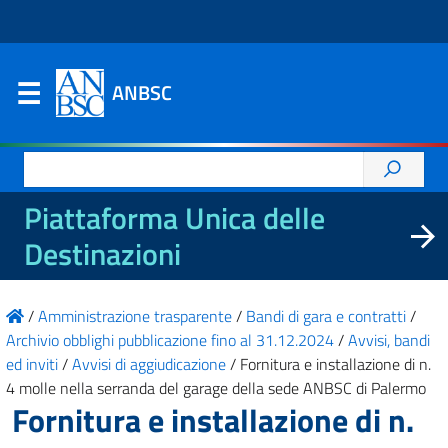
ANBSC
Ricerca
per:
Piattaforma Unica delle
Destinazioni
/
Amministrazione trasparente
/
Bandi di gara e contratti
/
Archivio obblighi pubblicazione fino al 31.12.2024
/
Avvisi, bandi
ed inviti
/
Avvisi di aggiudicazione
/
Fornitura e installazione di n.
4 molle nella serranda del garage della sede ANBSC di Palermo
Fornitura e installazione di n.