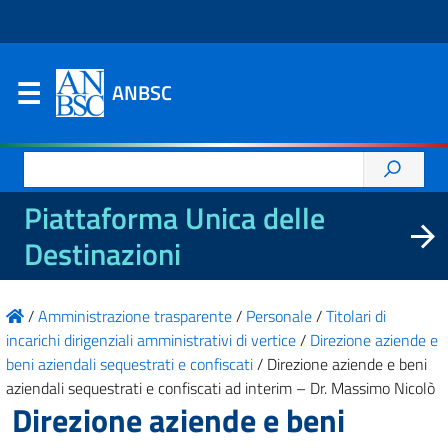
ANBSC
Ricerca
per:
Piattaforma Unica delle
Destinazioni
/
Amministrazione trasparente
/
Personale
/
Titolari di
incarichi dirigenziali amministrativi di vertice
/
Direzione aziende e
beni aziendali sequestrati e confiscati
/
Direzione aziende e beni
aziendali sequestrati e confiscati ad interim – Dr. Massimo Nicolò
Direzione aziende e beni