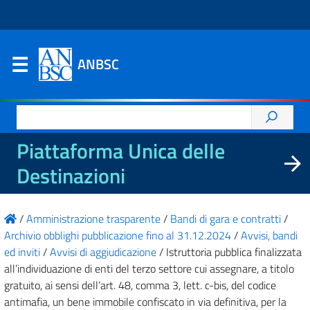
ANBSC
Ricerca
per:
Piattaforma Unica delle
Destinazioni
/
Amministrazione trasparente
/
Bandi di gara e contratti
/
Archivio obblighi pubblicazione fino al 31.12.2024
/
Avvisi, bandi
ed inviti
/
Avvisi di aggiudicazione
/
Istruttoria pubblica finalizzata
all’individuazione di enti del terzo settore cui assegnare, a titolo
gratuito, ai sensi dell’art. 48, comma 3, lett. c-bis, del codice
antimafia, un bene immobile confiscato in via definitiva, per la