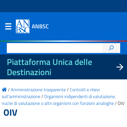
ANBSC
Ricerca
per:
Piattaforma Unica delle
Destinazioni
/
Amministrazione trasparente
/
Controlli e rilievi
sull'amministrazione
/
Organismi indipendenti di valutazione,
nuclei di valutazione o altri organismi con funzioni analoghe
/
OIV
OIV