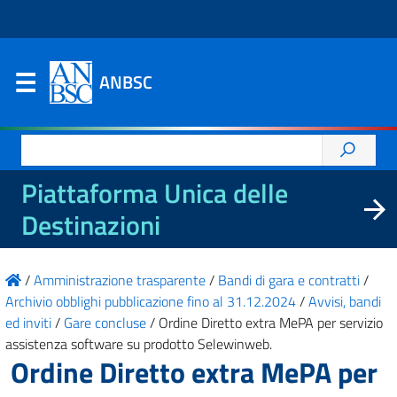
ANBSC
Ricerca
per:
Piattaforma Unica delle
Destinazioni
/
Amministrazione trasparente
/
Bandi di gara e contratti
/
Archivio obblighi pubblicazione fino al 31.12.2024
/
Avvisi, bandi
ed inviti
/
Gare concluse
/
Ordine Diretto extra MePA per servizio
assistenza software su prodotto Selewinweb.
Ordine Diretto extra MePA per