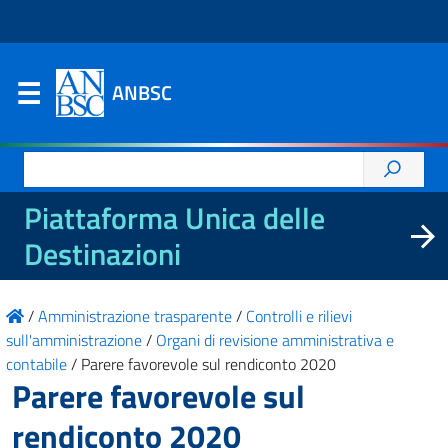
ANBSC
Ricerca
per:
Piattaforma Unica delle
Destinazioni
/
Amministrazione trasparente
/
Controlli e rilievi
sull'amministrazione
/
Organi di revisione amministrativa e
contabile
/
Parere favorevole sul rendiconto 2020
Parere favorevole sul
rendiconto 2020