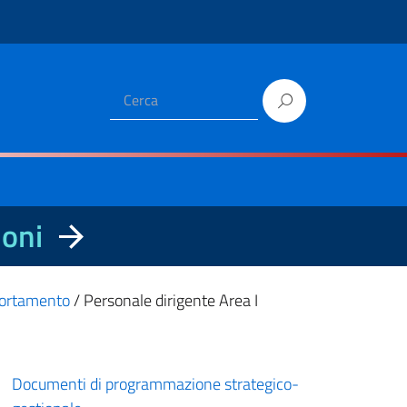
ioni
mportamento
/
Personale dirigente Area I
Documenti di programmazione strategico-