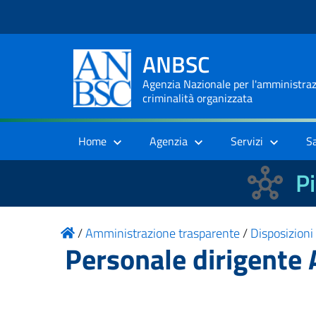
ANBSC
Agenzia Nazionale per l'amministrazi
criminalità organizzata
Home
Agenzia
Servizi
S
Pi
/
Amministrazione trasparente
/
Disposizioni
Personale dirigente 