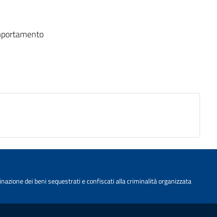
omportamento
nazione dei beni sequestrati e confiscati alla criminalità organizzata