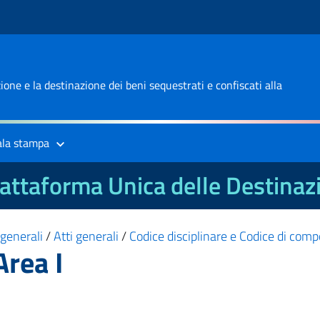
one e la destinazione dei beni sequestrati e confiscati alla
ala stampa
attaforma Unica delle Destinaz
 generali
/
Atti generali
/
Codice disciplinare e Codice di co
Area I