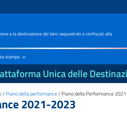
one e la destinazione dei beni sequestrati e confiscati alla
ala stampa
attaforma Unica delle Destinaz
e
/
Piano della performance
/
Piano della Performance 202
mance 2021-2023