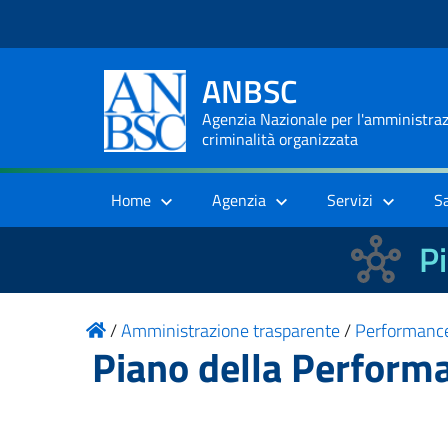
ANBSC
Agenzia Nazionale per l'amministrazi
criminalità organizzata
Home
Agenzia
Servizi
S
Pi
/
Amministrazione trasparente
/
Performanc
Piano della Perfor