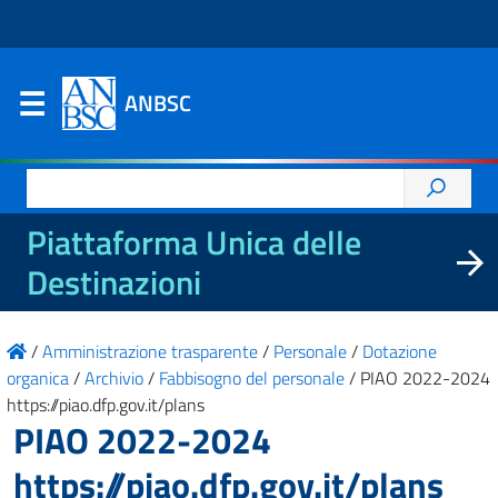
ANBSC
Ricerca
per:
Piattaforma Unica delle
Destinazioni
/
Amministrazione trasparente
/
Personale
/
Dotazione
organica
/
Archivio
/
Fabbisogno del personale
/
PIAO 2022-2024
https://piao.dfp.gov.it/plans
PIAO 2022-2024
https://piao.dfp.gov.it/plans