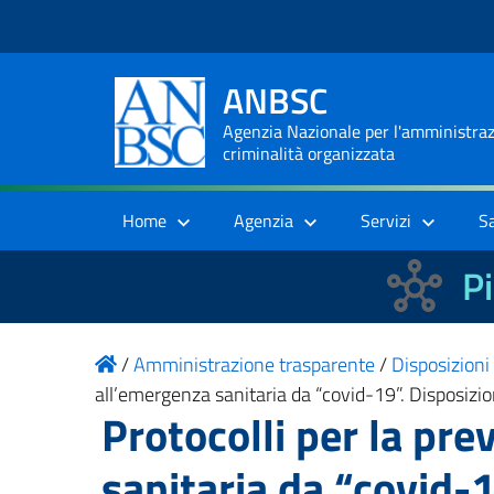
ANBSC
Agenzia Nazionale per l'amministrazi
criminalità organizzata
Home
Agenzia
Servizi
S
Pi
/
Amministrazione trasparente
/
Disposizioni
all’emergenza sanitaria da “covid-19”. Disposizion
Protocolli per la pre
sanitaria da “covid-1