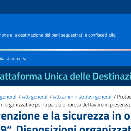
one e la destinazione dei beni sequestrati e confiscati alla
ala stampa
attaforma Unica delle Destinaz
 generali
/
Atti generali
/
Atti amministrativi generali
/
Protoc
i organizzative per la parziale ripresa del lavoro in presenza.
venzione e la sicurezza in
9”. Disposizioni organizzat