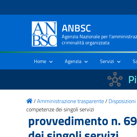
ANBSC
Agenzia Nazionale per l'amministrazi
criminalità organizzata
Home
Agenzia
Servizi
S
Pi
/
Amministrazione trasparente
/
Disposizioni
competenze dei singoli servizi
provvedimento n. 69
dei singoli servizi