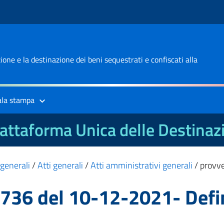
one e la destinazione dei beni sequestrati e confiscati alla
ala stampa
attaforma Unica delle Destinaz
 generali
/
Atti generali
/
Atti amministrativi generali
/
provv
736 del 10-12-2021- Defi