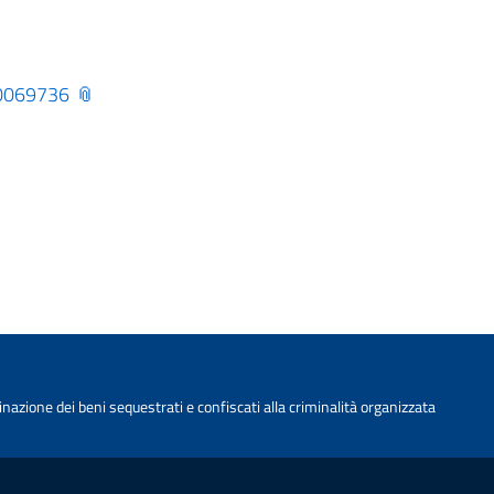
-0069736
nazione dei beni sequestrati e confiscati alla criminalità organizzata