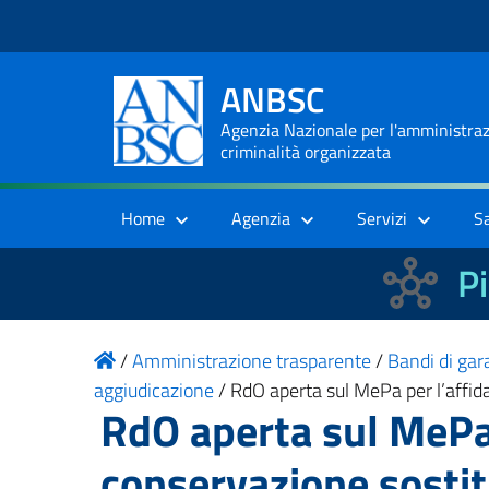
ANBSC
Agenzia Nazionale per l'amministrazi
criminalità organizzata
Home
Agenzia
Servizi
S
Pi
/
Amministrazione trasparente
/
Bandi di gara
aggiudicazione
/
RdO aperta sul MePa per l’affid
RdO aperta sul MePa 
conservazione sosti