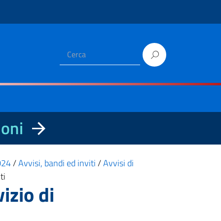
ioni
2024
/
Avvisi, bandi ed inviti
/
Avvisi di
ti
izio di