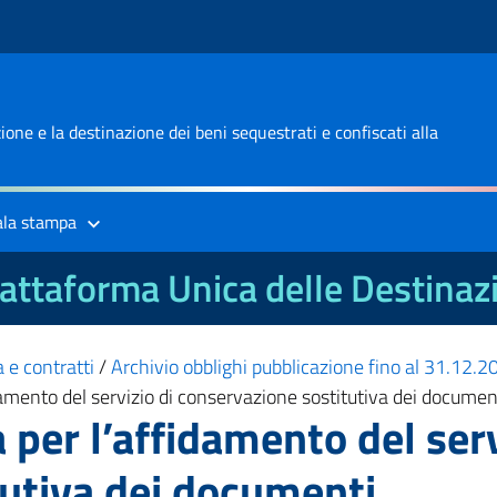
one e la destinazione dei beni sequestrati e confiscati alla
ala stampa
attaforma Unica delle Destinaz
 e contratti
/
Archivio obblighi pubblicazione fino al 31.12.
amento del servizio di conservazione sostitutiva dei documen
per l’affidamento del serv
tutiva dei documenti