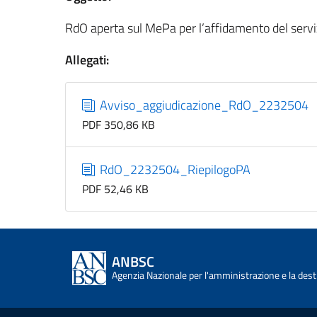
RdO aperta sul MePa per l’affidamento del servi
Allegati:
Avviso_aggiudicazione_RdO_2232504
PDF 350,86 KB
RdO_2232504_RiepilogoPA
PDF 52,46 KB
ANBSC
Agenzia Nazionale per l'amministrazione e la desti