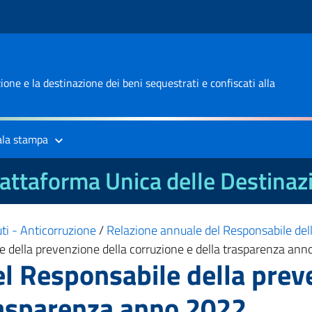
one e la destinazione dei beni sequestrati e confiscati alla
ala stampa
attaforma Unica delle Destinaz
uti - Anticorruzione
/
Relazione annuale del Responsabile dell
e della prevenzione della corruzione e della trasparenza an
l Responsabile della prev
rasparenza anno 2022