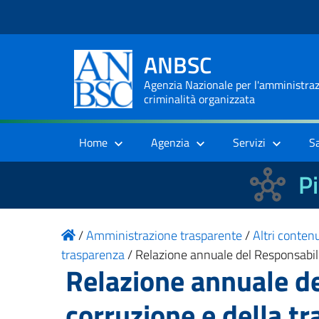
ANBSC
Agenzia Nazionale per l'amministrazi
criminalità organizzata
Home
Agenzia
Servizi
S
Pi
/
Amministrazione trasparente
/
Altri conten
trasparenza
/
Relazione annuale del Responsabil
Relazione annuale de
corruzione e della t