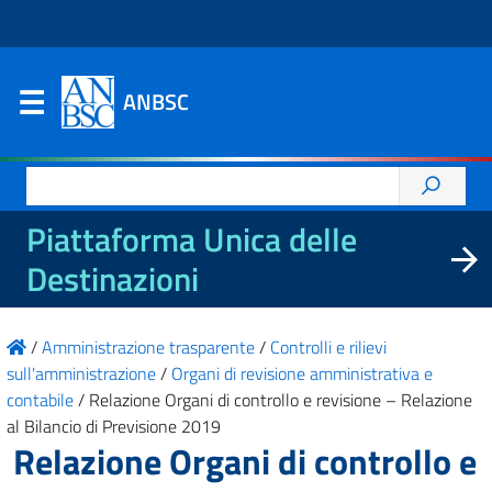
ANBSC
Ricerca
per:
Piattaforma Unica delle
Destinazioni
/
Amministrazione trasparente
/
Controlli e rilievi
sull'amministrazione
/
Organi di revisione amministrativa e
contabile
/
Relazione Organi di controllo e revisione – Relazione
al Bilancio di Previsione 2019
Relazione Organi di controllo e