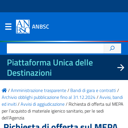
ANBSC
Ricerca
per:
Piattaforma Unica delle
Destinazioni
/
Amministrazione trasparente
/
Bandi di gara e contratti
/
Archivio obblighi pubblicazione fino al 31.12.2024
/
Avvisi, bandi
ed inviti
/
Avvisi di aggiudicazione
/
Richiesta di offerta sul MEPA
per l’acquisto di materiale igienico sanitario, per le sedi
dell’Agenzia
Richiesta di offerta sul MEPA