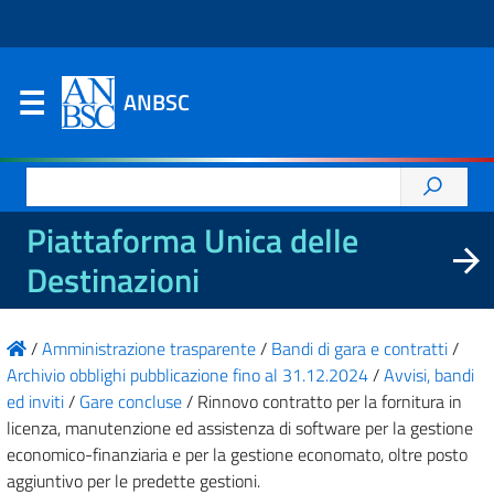
ANBSC
Ricerca
per:
Piattaforma Unica delle
Destinazioni
/
Amministrazione trasparente
/
Bandi di gara e contratti
/
Archivio obblighi pubblicazione fino al 31.12.2024
/
Avvisi, bandi
ed inviti
/
Gare concluse
/
Rinnovo contratto per la fornitura in
licenza, manutenzione ed assistenza di software per la gestione
economico-finanziaria e per la gestione economato, oltre posto
aggiuntivo per le predette gestioni.