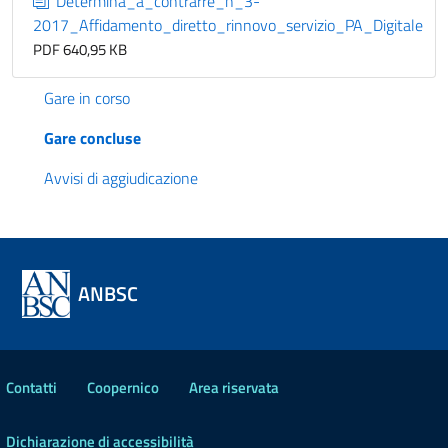
Determina_a_contrarre_n_3-
2017_Affidamento_diretto_rinnovo_servizio_PA_Digitale
PDF 640,95 KB
Gare in corso
Gare concluse
Avvisi di aggiudicazione
ANBSC
Contatti
Coopernico
Area riservata
Dichiarazione di accessibilità