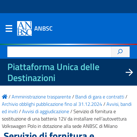
ANBSC
Ricerca
per:
Piattaforma Unica delle
Destinazioni
/
Amministrazione trasparente
/
Bandi di gara e contratti
/
Archivio obblighi pubblicazione fino al 31.12.2024
/
Avvisi, bandi
ed inviti
/
Avvisi di aggiudicazione
/
Servizio di fornitura e
sostituzione di una batteria 12V da installare nell’autovettura
Volkswagen Polo in dotazione alla sede ANBSC di Milano
Servizio di fornitura e