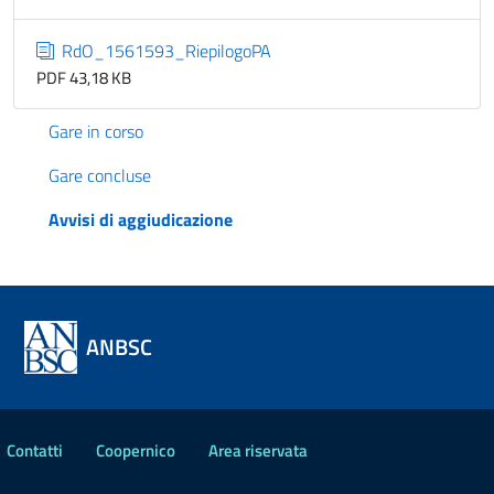
RdO_1561593_RiepilogoPA
PDF 43,18 KB
Gare in corso
Gare concluse
Avvisi di aggiudicazione
ANBSC
Contatti
Coopernico
Area riservata