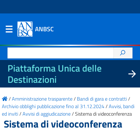
ANBSC
Ricerca
per:
Piattaforma Unica delle
Destinazioni
/
Amministrazione trasparente
/
Bandi di gara e contratti
/
Archivio obblighi pubblicazione fino al 31.12.2024
/
Avvisi, bandi
ed inviti
/
Avvisi di aggiudicazione
/
Sistema di videoconferenza
Sistema di videoconferenza