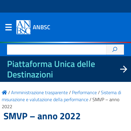
ANBSC
Ricerca
per:
Piattaforma Unica delle
Destinazioni
/
Amministrazione trasparente
/
Performance
/
Sistema di
misurazione e valutazione della performance
/
SMVP – anno
2022
SMVP – anno 2022