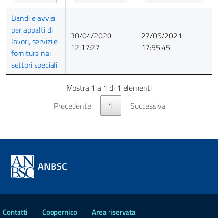
Titolo
Prima
Ultimo
Bandi e avvisi
pubblicazione
aggiornamento
per appalti di
30/04/2020
27/05/2021
lavori, servizi e
12:17:27
17:55:45
forniture nei
settori speciali
Mostra 1 a 1 di 1 elementi
Precedente
1
Successiva
ANBSC
Contatti
Coopernico
Area riservata