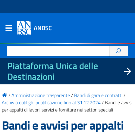
ANBSC
Ricerca
per:
Piattaforma Unica delle
Destinazioni
/
Amministrazione trasparente
/
Bandi di gara e contratti
/
Archivio obblighi pubblicazione fino al 31.12.2024
/
Bandi e avvisi
per appalti di lavori, servizi e forniture nei settori speciali
Bandi e avvisi per appalti