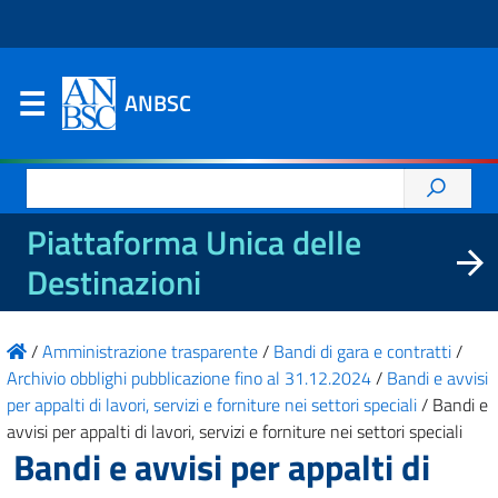
ANBSC
Ricerca
per:
Piattaforma Unica delle
Destinazioni
/
Amministrazione trasparente
/
Bandi di gara e contratti
/
Archivio obblighi pubblicazione fino al 31.12.2024
/
Bandi e avvisi
per appalti di lavori, servizi e forniture nei settori speciali
/
Bandi e
avvisi per appalti di lavori, servizi e forniture nei settori speciali
Bandi e avvisi per appalti di