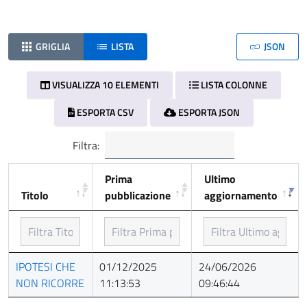
GRIGLIA
LISTA
JSON
VISUALIZZA 10 ELEMENTI
LISTA COLONNE
ESPORTA CSV
ESPORTA JSON
Filtra:
Prima
Ultimo
Titolo
pubblicazione
aggiornamento
Titolo
Prima
Ultimo
IPOTESI CHE
01/12/2025
24/06/2026
pubblicazione
aggiornamento
NON RICORRE
11:13:53
09:46:44