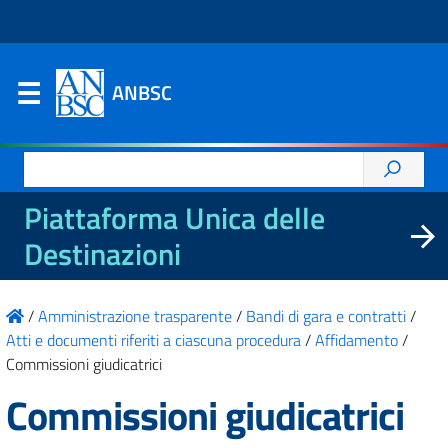
ANBSC
Ricerca
per:
Piattaforma Unica delle
Destinazioni
/
Amministrazione trasparente
/
Bandi di gara e contratti
/
Atti e documenti riferiti a ciascuna procedura
/
Affidamento
/
Commissioni giudicatrici
Commissioni giudicatrici