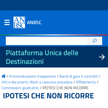
ANBSC
Ricerca
per:
Piattaforma Unica delle
Destinazioni
/
Amministrazione trasparente
/
Bandi di gara e contratti
/
Atti e documenti riferiti a ciascuna procedura
/
Affidamento
/
Commissioni giudicatrici
/
IPOTESI CHE NON RICORRE
IPOTESI CHE NON RICORRE