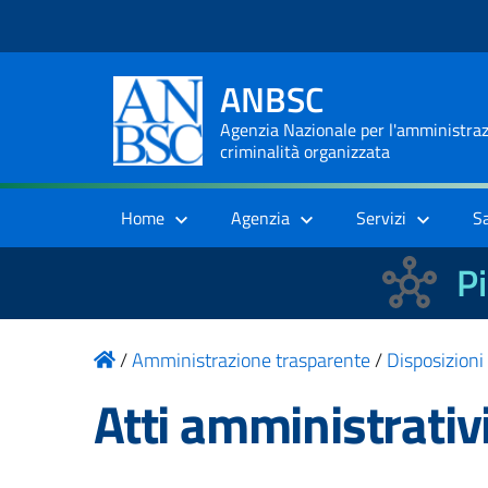
ANBSC
Agenzia Nazionale per l'amministrazi
criminalità organizzata
Home
Agenzia
Servizi
S
Pi
/
Amministrazione trasparente
/
Disposizioni
Atti amministrativ