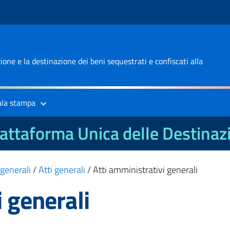
one e la destinazione dei beni sequestrati e confiscati alla
ala stampa
attaforma Unica delle Destinaz
 generali
/
Atti generali
/
Atti amministrativi generali
i generali