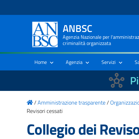
ANBSC
Agenzia Nazionale per l'amministrazi
criminalità organizzata
Home
Agenzia
Servizi
S
Pi
/
Amministrazione trasparente
/
Organizzazi
Revisori cessati
Collegio dei Reviso