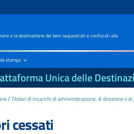
one e la destinazione dei beni sequestrati e confiscati alla
ala stampa
attaforma Unica delle Destinaz
one
/
Titolari di incarichi di amministrazione, di direzione o d
ri cessati