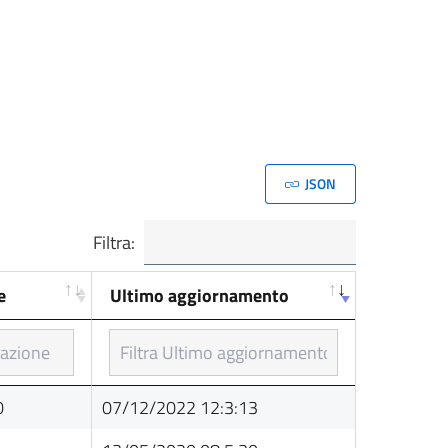
JSON
Filtra:
e
Ultimo aggiornamento
e
Ultimo aggiornamento
0
07/12/2022 12:3:13