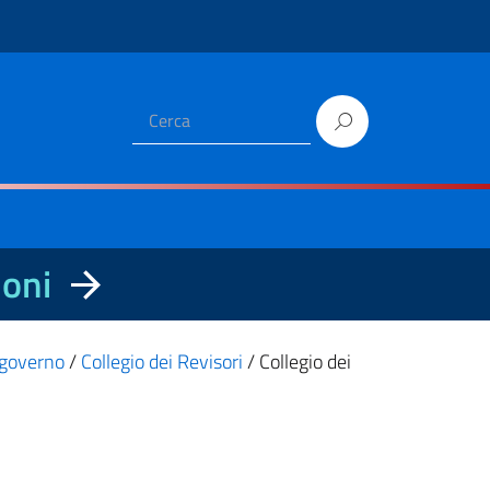
ioni
i governo
/
Collegio dei Revisori
/
Collegio dei