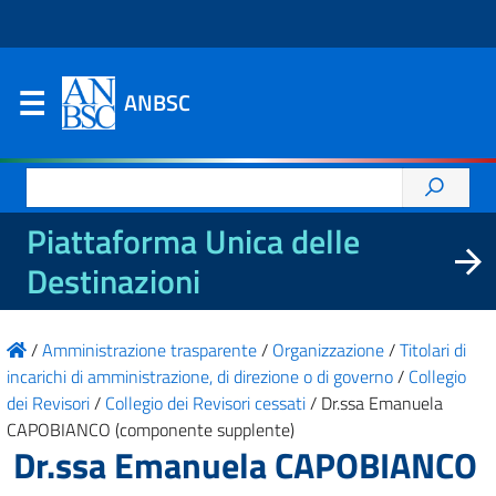
ANBSC
Ricerca
per:
Piattaforma Unica delle
Destinazioni
/
Amministrazione trasparente
/
Organizzazione
/
Titolari di
incarichi di amministrazione, di direzione o di governo
/
Collegio
dei Revisori
/
Collegio dei Revisori cessati
/
Dr.ssa Emanuela
CAPOBIANCO (componente supplente)
Dr.ssa Emanuela CAPOBIANCO