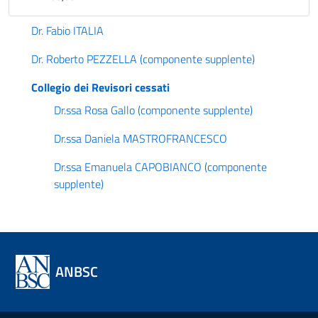
Dr. Fabio ITALIA
Dr. Roberto PEZZELLA (componente supplente)
Collegio dei Revisori cessati
Dr.ssa Rosa Gallo (componente supplente)
Dr.ssa Daniela MASTROFRANCESCO
Dr.ssa Emanuela CAPOBIANCO (componente
supplente)
ANBSC