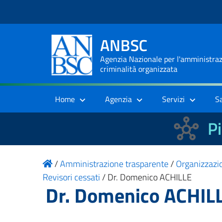
ANBSC
Agenzia Nazionale per l'amministrazi
criminalità organizzata
Home
Agenzia
Servizi
S
Pi
/
Amministrazione trasparente
/
Organizzazi
Revisori cessati
/
Dr. Domenico ACHILLE
Dr. Domenico ACHIL