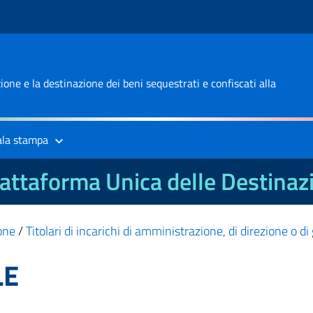
one e la destinazione dei beni sequestrati e confiscati alla
ala stampa
attaforma Unica delle Destinaz
one
/
Titolari di incarichi di amministrazione, di direzione o d
LE