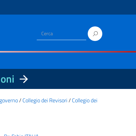
ioni
i governo
/
Collegio dei Revisori
/
Collegio dei