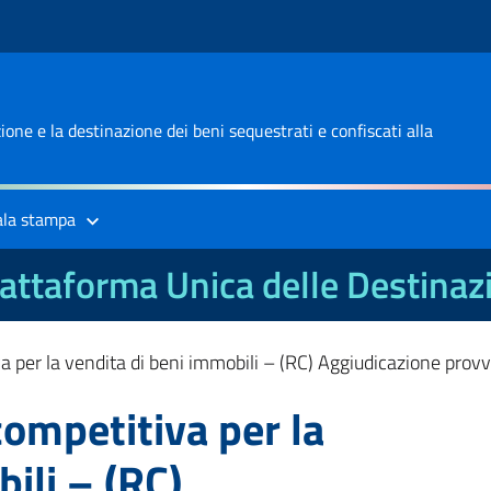
one e la destinazione dei beni sequestrati e confiscati alla
ala stampa
attaforma Unica delle Destinaz
a per la vendita di beni immobili – (RC) Aggiudicazione provv
competitiva per la
ili – (RC)