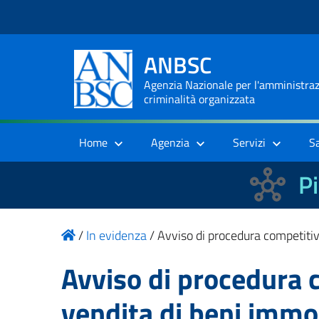
ANBSC
Agenzia Nazionale per l'amministrazi
criminalità organizzata
Home
Agenzia
Servizi
S
Pi
/
In evidenza
/
Avviso di procedura competitiv
Avviso di procedura 
vendita di beni immob