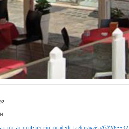
592
NN
arili.notariato.it/beni-immobili/dettaglio-avviso/GAV/63592