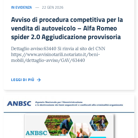
IN EVIDENZA
22 GEN 2026
Avviso di procedura competitiva per la
vendita di autoveicolo – Alfa Romeo
spider 2.0 Aggiudicazione provvisoria
Dettaglio avviso:63440 Si rinvia al sito del CNN
https://www.avvisinotarili.notariato.it/beni-
mobili/dettaglio-avviso/GAV/63440
LEGGI DI PIÙ