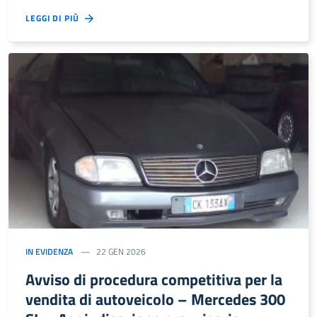
LEGGI DI PIÙ
IN EVIDENZA
22 GEN 2026
Avviso di procedura competitiva per la
vendita di autoveicolo – Mercedes 300