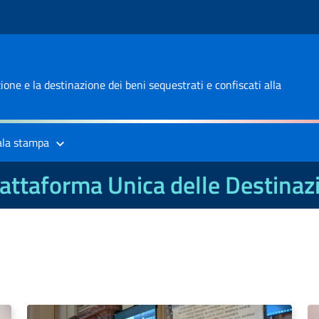
one e la destinazione dei beni sequestrati e confiscati alla
ala stampa
attaforma Unica delle Destinaz