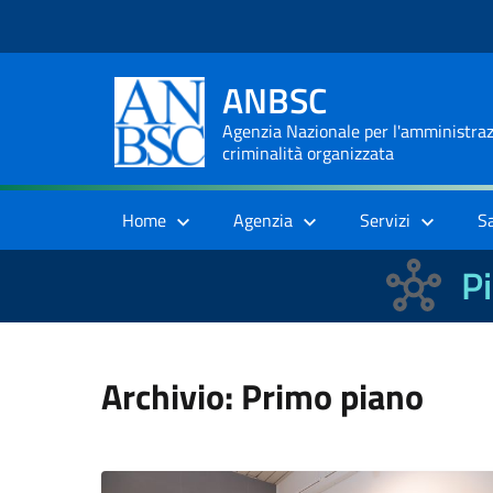
ANBSC
Agenzia Nazionale per l'amministrazi
criminalità organizzata
Home
Agenzia
Servizi
S
Pi
Archivio: Primo piano