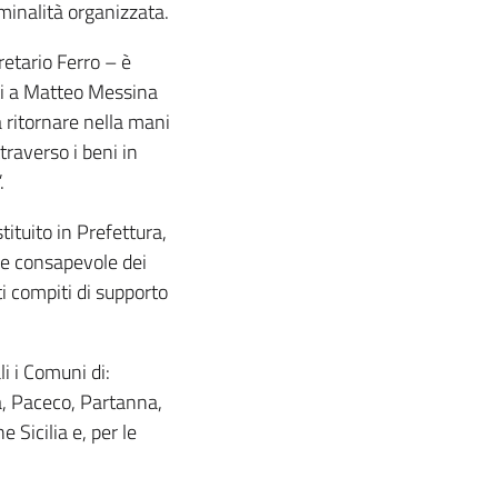
iminalità organizzata.
retario Ferro – è
ati a Matteo Messina
a ritornare nella mani
traverso i beni in
.
tituito in Prefettura,
one consapevole dei
ti compiti di supporto
li i Comuni di:
a, Paceco, Partanna,
 Sicilia e, per le