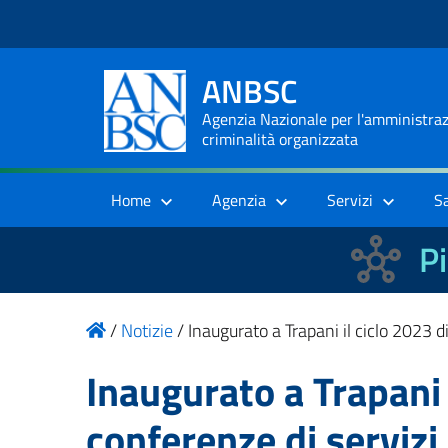
ANBSC
Agenzia Nazionale per l'amministrazi
criminalità organizzata
Home
Agenzia
Servizi
S
Pi
/
Notizie
/
Inaugurato a Trapani il ciclo 2023 d
Inaugurato a Trapani 
conferenze di servizi