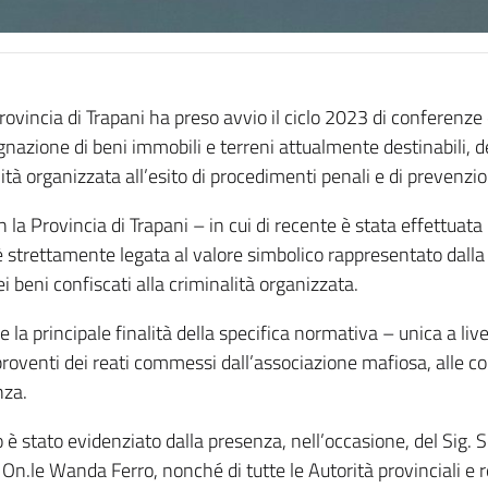
 Provincia di Trapani ha preso avvio il ciclo 2023 di conferenze 
gnazione di beni immobili e terreni attualmente destinabili, 
lità organizzata all’esito di procedimenti penali e di prevenzi
on la Provincia di Trapani – in cui di recente è stata effettuata 
è strettamente legata al valore simbolico rappresentato dalla 
dei beni confiscati alla criminalità organizzata.
e la principale finalità della specifica normativa – unica a liv
 proventi dei reati commessi dall’associazione mafiosa, alle co
nza.
o è stato evidenziato dalla presenza, nell’occasione, del Sig. 
 On.le Wanda Ferro, nonché di tutte le Autorità provinciali e r