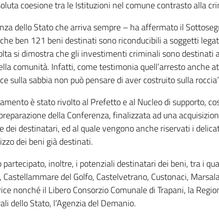
oluta coesione tra le Istituzioni nel comune contrasto alla cr
nza dello Stato che arriva sempre – ha affermato il Sottoseg
 che ben 121 beni destinati sono riconducibili a soggetti leg
ta si dimostra che gli investimenti criminali sono destinati 
della comunità. Infatti, come testimonia quell’arresto anche at
ce sulla sabbia non può pensare di aver costruito sulla roccia”
amento è stato rivolto al Prefetto e al Nucleo di supporto, cos
i preparazione della Conferenza, finalizzata ad una acquisizi
e dei destinatari, ed al quale vengono anche riservati i delica
ilizzo dei beni già destinati.
artecipato, inoltre, i potenziali destinatari dei beni, tra i qua
 Castellammare del Golfo, Castelvetrano, Custonaci, Marsal
ice nonché il Libero Consorzio Comunale di Trapani, la Regione
li dello Stato, l’Agenzia del Demanio.