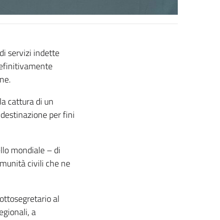
di servizi indette
definitivamente
one.
la cattura di un
destinazione per fini
ello mondiale – di
munità civili che ne
Sottosegretario al
egionali, a