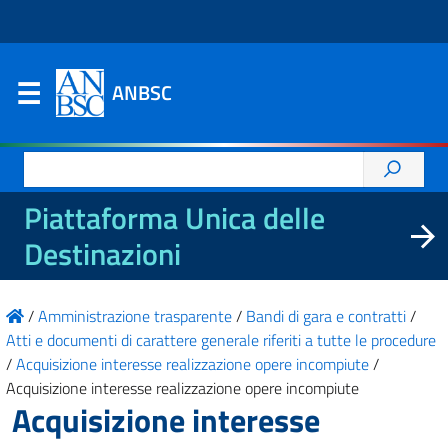
ANBSC
Ricerca
per:
Piattaforma Unica delle
Destinazioni
/
Amministrazione trasparente
/
Bandi di gara e contratti
/
Atti e documenti di carattere generale riferiti a tutte le procedure
/
Acquisizione interesse realizzazione opere incompiute
/
Acquisizione interesse realizzazione opere incompiute
Acquisizione interesse