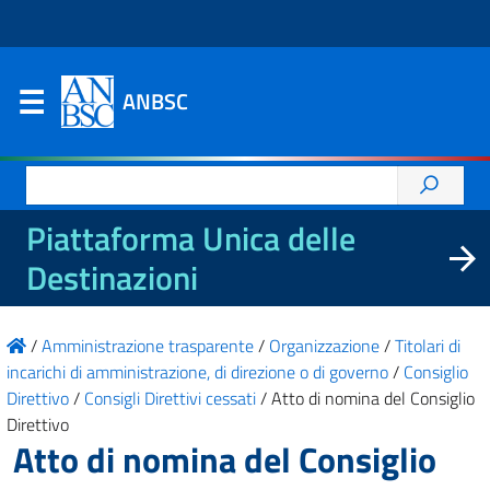
ANBSC
Ricerca
per:
Piattaforma Unica delle
Destinazioni
/
Amministrazione trasparente
/
Organizzazione
/
Titolari di
incarichi di amministrazione, di direzione o di governo
/
Consiglio
Direttivo
/
Consigli Direttivi cessati
/
Atto di nomina del Consiglio
Direttivo
Atto di nomina del Consiglio