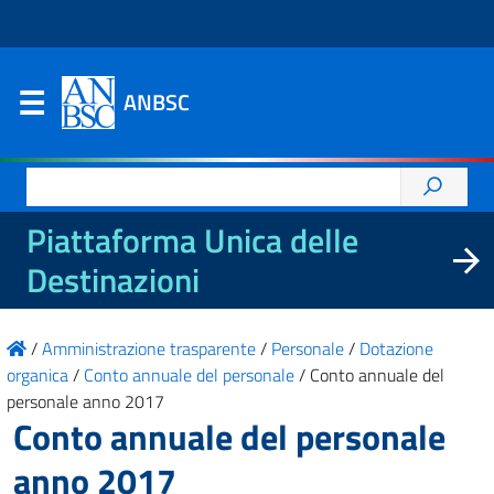
ANBSC
Ricerca
per:
Piattaforma Unica delle
Destinazioni
/
Amministrazione trasparente
/
Personale
/
Dotazione
organica
/
Conto annuale del personale
/
Conto annuale del
personale anno 2017
Conto annuale del personale
anno 2017