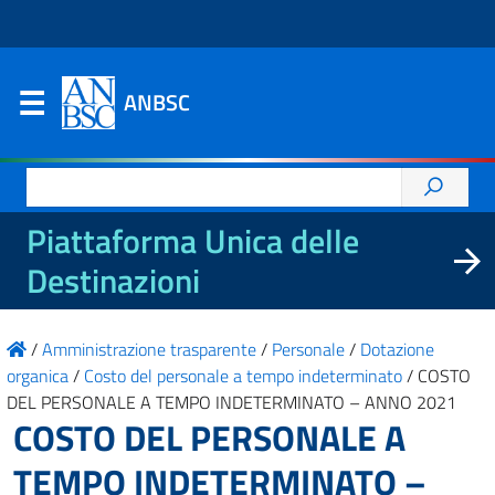
ANBSC
Ricerca
per:
Piattaforma Unica delle
Destinazioni
/
Amministrazione trasparente
/
Personale
/
Dotazione
organica
/
Costo del personale a tempo indeterminato
/
COSTO
DEL PERSONALE A TEMPO INDETERMINATO – ANNO 2021
COSTO DEL PERSONALE A
TEMPO INDETERMINATO –