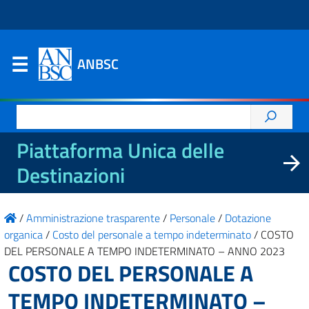
ANBSC
Ricerca
per:
Piattaforma Unica delle
Destinazioni
/
Amministrazione trasparente
/
Personale
/
Dotazione
organica
/
Costo del personale a tempo indeterminato
/
COSTO
DEL PERSONALE A TEMPO INDETERMINATO – ANNO 2023
COSTO DEL PERSONALE A
TEMPO INDETERMINATO –