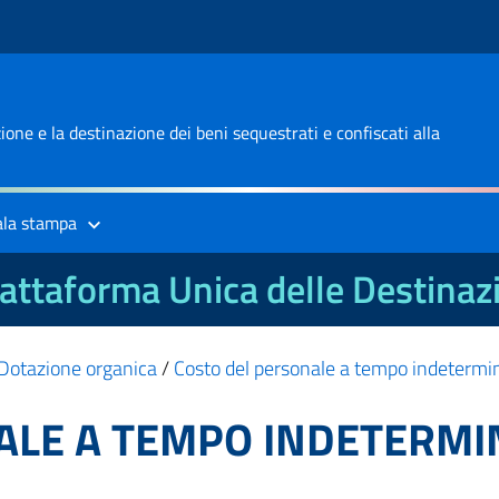
one e la destinazione dei beni sequestrati e confiscati alla
ala stampa
attaforma Unica delle Destinaz
Dotazione organica
/
Costo del personale a tempo indetermi
ALE A TEMPO INDETERMI