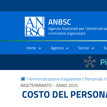
ANBSC
Agenzia Nazionale per l'amministrazi
criminalità organizzata
Home
Agenzia
Servizi
S
Pi
/
Amministrazione trasparente
/
Personale
/
INDETERMINATO – ANNO 2025
COSTO DEL PERSON