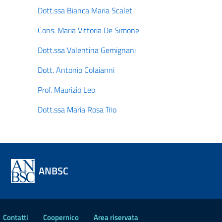
Dott.ssa Bianca Maria Scalet
Cons. Maria Vittoria De Simone
Dott.ssa Valentina Gemignani
Dott. Antonio Colaianni
Prof. Maurizio Leo
Dott.ssa Maria Rosa Trio
ANBSC
Contatti
Coopernico
Area riservata