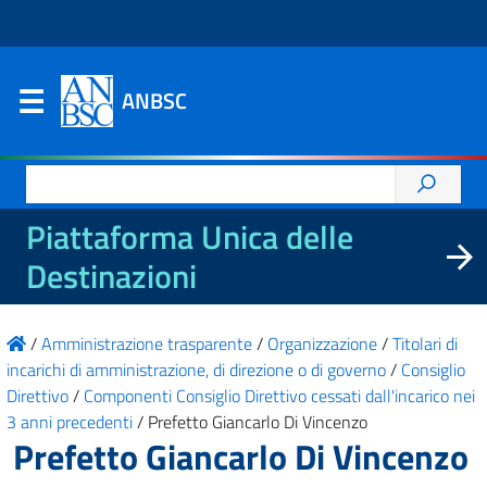
ANBSC
Ricerca
per:
Piattaforma Unica delle
Destinazioni
/
Amministrazione trasparente
/
Organizzazione
/
Titolari di
incarichi di amministrazione, di direzione o di governo
/
Consiglio
Direttivo
/
Componenti Consiglio Direttivo cessati dall'incarico nei
3 anni precedenti
/
Prefetto Giancarlo Di Vincenzo
Prefetto Giancarlo Di Vincenzo