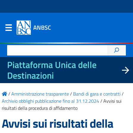
ANBSC
Ricerca
per:
Piattaforma Unica delle
Destinazioni
/
Amministrazione trasparente
/
Bandi di gara e contratti
/
Archivio obblighi pubblicazione fino al 31.12.2024
/
Avvisi sui
risultati della procedura di affidamento
Avvisi sui risultati della