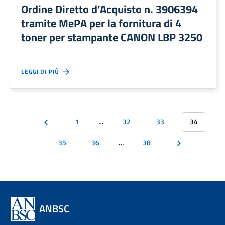
Ordine Diretto d’Acquisto n. 3906394
tramite MePA per la fornitura di 4
toner per stampante CANON LBP 3250
LEGGI DI PIÙ
1
…
32
33
34
35
36
…
38
ANBSC