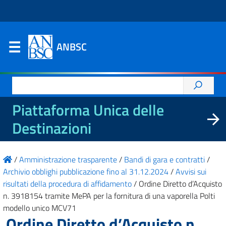
ANBSC
Ricerca
per:
Piattaforma Unica delle
Destinazioni
/
Amministrazione trasparente
/
Bandi di gara e contratti
/
Archivio obblighi pubblicazione fino al 31.12.2024
/
Avvisi sui
risultati della procedura di affidamento
/
Ordine Diretto d’Acquisto
n. 3918154 tramite MePA per la fornitura di una vaporella Polti
modello unico MCV71
Ordine Diretto d’Acquisto n.