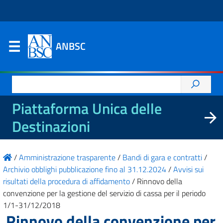
ANBSC
Ricerca
per:
Piattaforma Unica delle
Destinazioni
/
Amministrazione trasparente
/
Bandi di gara e contratti
/
Archivio obblighi pubblicazione fino al 31.12.2024
/
Avvisi sui
risultati della procedura di affidamento
/
Rinnovo della
convenzione per la gestione del servizio di cassa per il periodo
1/1-31/12/2018
Rinnovo della convenzione per