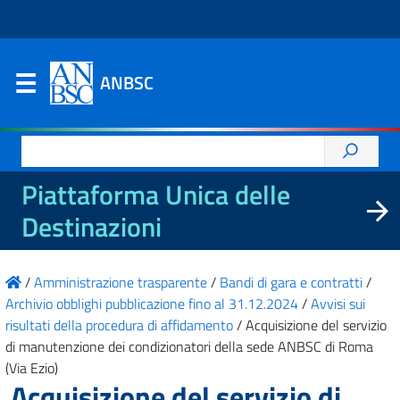
ANBSC
Ricerca
per:
Piattaforma Unica delle
Destinazioni
/
Amministrazione trasparente
/
Bandi di gara e contratti
/
Archivio obblighi pubblicazione fino al 31.12.2024
/
Avvisi sui
risultati della procedura di affidamento
/
Acquisizione del servizio
di manutenzione dei condizionatori della sede ANBSC di Roma
(Via Ezio)
Acquisizione del servizio di