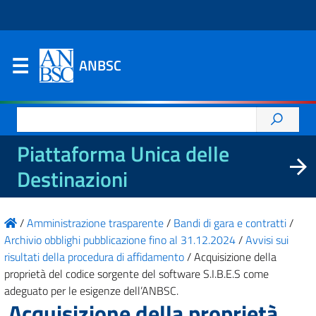
ANBSC
Ricerca
per:
Piattaforma Unica delle
Destinazioni
/
Amministrazione trasparente
/
Bandi di gara e contratti
/
Archivio obblighi pubblicazione fino al 31.12.2024
/
Avvisi sui
risultati della procedura di affidamento
/
Acquisizione della
proprietà del codice sorgente del software S.I.B.E.S come
adeguato per le esigenze dell’ANBSC.
Acquisizione della proprietà