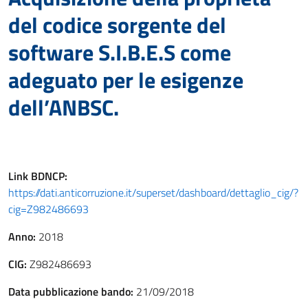
del codice sorgente del
software S.I.B.E.S come
adeguato per le esigenze
dell’ANBSC.
Link
BDNCP
:
https://dati.anticorruzione.it/superset/dashboard/dettaglio_cig/?
cig=Z982486693
Anno:
2018
CIG:
Z982486693
Data pubblicazione bando:
21/09/2018