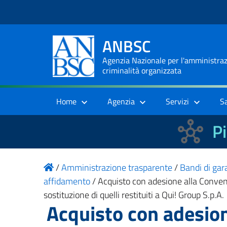
ANBSC
Agenzia Nazionale per l'amministrazi
criminalità organizzata
Home
Agenzia
Servizi
S
Pi
/
Amministrazione trasparente
/
Bandi di gara
affidamento
/
Acquisto con adesione alla Convenz
sostituzione di quelli restituiti a Qui! Group S.p.A.
Acquisto con adesio