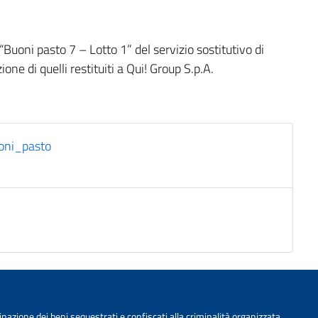
uoni pasto 7 – Lotto 1” del servizio sostitutivo di
ne di quelli restituiti a Qui! Group S.p.A.
oni_pasto
nazione dei beni sequestrati e confiscati alla criminalità organizzata