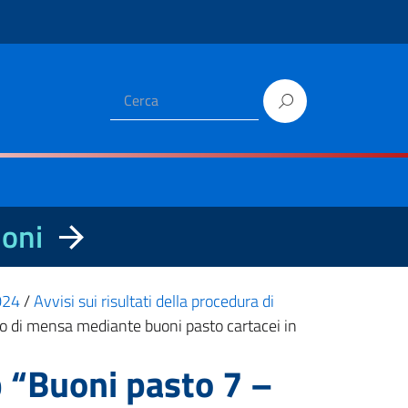
ioni
2024
/
Avvisi sui risultati della procedura di
vo di mensa mediante buoni pasto cartacei in
 “Buoni pasto 7 –