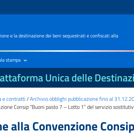
one e la destinazione dei beni sequestrati e confiscati alla
ala stampa
attaforma Unica delle Destinaz
 e contratti
/
Archivio obblighi pubblicazione fino al 31.12.
ione Consip “Buoni pasto 7 – Lotto 1” del servizio sostituti
ne alla Convenzione Consip