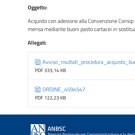
Oggetto:
Acquisto con adesione alla Convenzione Consip “B
mensa mediante buoni pasto cartacei in sostituzio
Allegati:
Avviso_risultati_procedura_acquisto_bu
PDF 333,14 KB
ORDINE_4594547
PDF 122,23 KB
ANBSC
Agenzia Nazionale per l'amministrazione e la desti