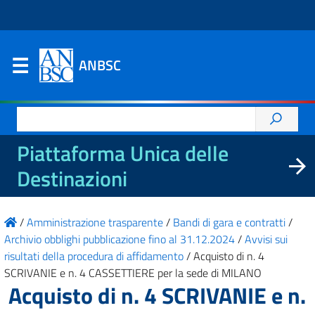
ANBSC
Ricerca
per:
Piattaforma Unica delle
Destinazioni
/
Amministrazione trasparente
/
Bandi di gara e contratti
/
Archivio obblighi pubblicazione fino al 31.12.2024
/
Avvisi sui
risultati della procedura di affidamento
/
Acquisto di n. 4
SCRIVANIE e n. 4 CASSETTIERE per la sede di MILANO
Acquisto di n. 4 SCRIVANIE e n.