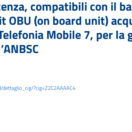
tenza, compatibili con il 
it OBU (on board unit) acq
elefonia Mobile 7, per la g
all’ANBSC
oard/dettaglio_cig/?cig=Z2C2AAAAC4