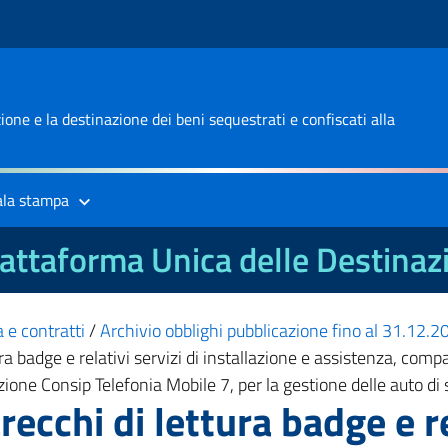
one e la destinazione dei beni sequestrati e confiscati alla
ala stampa
attaforma Unica delle Destinaz
 e contratti
/
Archivio obblighi pubblicazione fino al 31.12.
ura badge e relativi servizi di installazione e assistenza, comp
ione Consip Telefonia Mobile 7, per la gestione delle auto di s
ecchi di lettura badge e re