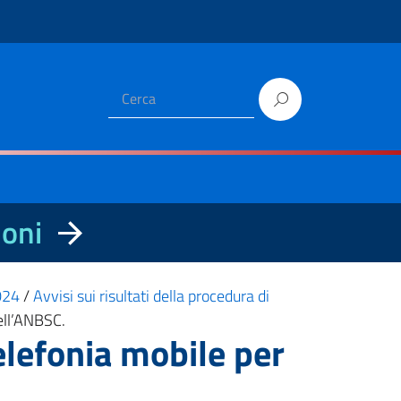
ioni
2024
/
Avvisi sui risultati della procedura di
dell’ANBSC.
elefonia mobile per