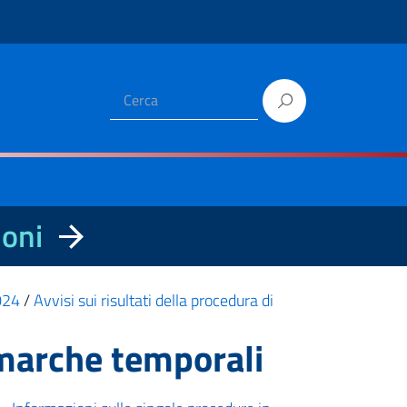
ioni
2024
/
Avvisi sui risultati della procedura di
0 marche temporali