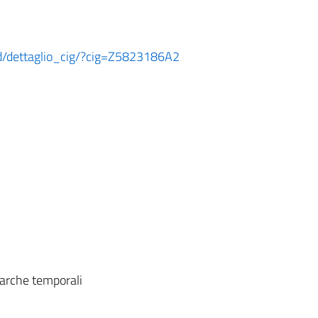
ard/dettaglio_cig/?cig=Z5823186A2
marche temporali