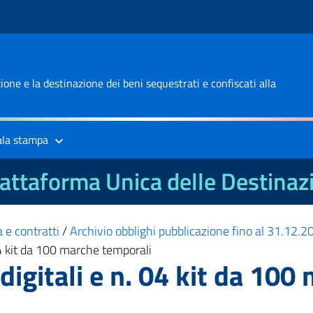
one e la destinazione dei beni sequestrati e confiscati alla
ala stampa
attaforma Unica delle Destinaz
 e contratti
/
Archivio obblighi pubblicazione fino al 31.12.
04 kit da 100 marche temporali
digitali e n. 04 kit da 10