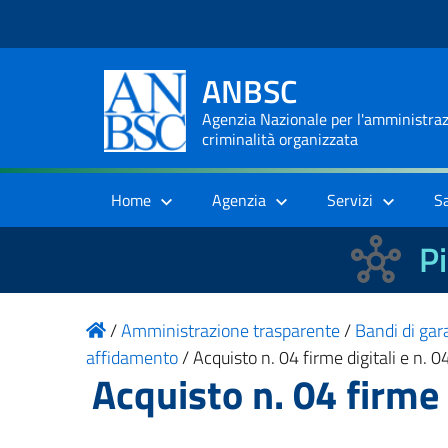
ANBSC
Agenzia Nazionale per l'amministrazi
criminalità organizzata
Home
Agenzia
Servizi
S
Pi
/
Amministrazione trasparente
/
Bandi di gara
affidamento
/
Acquisto n. 04 firme digitali e n. 
Acquisto n. 04 firme 